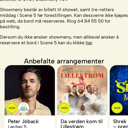
Showmeny består av billett til showet, samt tre-retters
middag i Scene 5 før forestillingen. Kan dessverre ikke kjøpes
på web, da bord må reserveres. Ring 64 84 55 50 for
bestilling.
Dersom du ikke ønsker showmeny, men allikevel ønsker å
reservere et bord i Scene 5 kan du klikke
her
Anbefalte arrangementer
Peter Jöback
Da verden kom til
Shrek
Lillestrøm
– pre
Lørdag 5.