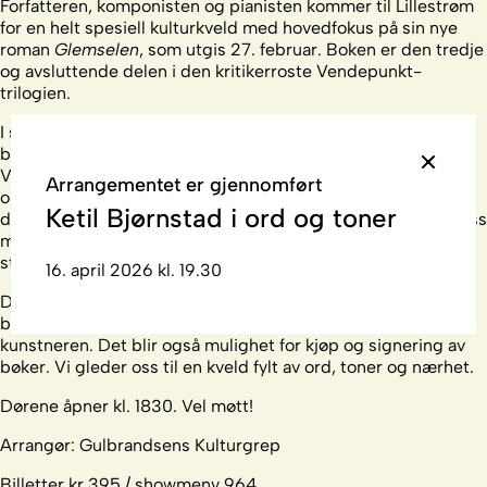
Forfatteren, komponisten og pianisten kommer til Lillestrøm
for en helt spesiell kulturkveld med hovedfokus på sin nye
roman
Glemselen
, som utgis 27. februar. Boken er den tredje
og avsluttende delen i den kritikerroste Vendepunkt-
trilogien.
I samtale med Knut Gørvell får vi et unikt innblikk i arbeidet
bak den nye romanen, tankene som ligger til grunn for hele
Vendepunkt-prosjektet, og refleksjoner rundt Bjørnstads
Arrangementet er gjennomført
omfattende forfatterskap. Men kvelden avsluttes ikke med
Ketil Bjørnstad i ord og toner
dette. Ketil Bjørnstad vil også sette seg ved pianoet og gi oss
musikalske øyeblikk som bare han kan skape – nært,
stemningsfullt og personlig.
16. april 2026 kl. 19.30
Dette blir en uformell og varm kulturkveld i Connect, hvor
baren er åpen og stemningen inviterer til et ekte møte med
kunstneren. Det blir også mulighet for kjøp og signering av
bøker. Vi gleder oss til en kveld fylt av ord, toner og nærhet.
Dørene åpner kl. 1830. Vel møtt!
Arrangør: Gulbrandsens Kulturgrep
Billetter kr 395 / showmeny 964