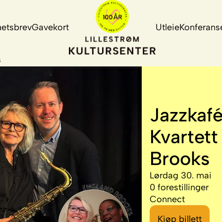
etsbrev
Gavekort
Utleie
Konferans
s
Jazzkafé
Kvartet
Brooks
Lørdag 30. mai
0 forestillinger
Connect
Kjøp billett