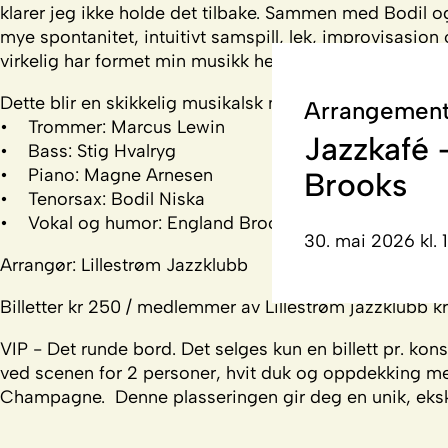
klarer jeg ikke holde det tilbake. Sammen med Bodil o
mye spontanitet, intuitivt samspill, lek, improvisasj
virkelig har formet min musikk her i Norge, sier Brooks
Dette blir en skikkelig musikalsk morostund med noen 
Arrangement
• Trommer: Marcus Lewin
Jazzkafé 
• Bass: Stig Hvalryg
• Piano: Magne Arnesen
Brooks
• Tenorsax: Bodil Niska
• Vokal og humor: England Brooks
30. mai 2026 kl. 
Arrangør: Lillestrøm Jazzklubb
Billetter kr 250 / medlemmer av Lillestrøm jazzklubb kr
VIP - Det runde bord. Det selges kun en billett pr. konse
ved scenen for 2 personer, hvit duk og oppdekking m
Champagne. Denne plasseringen gir deg en unik, ekskl