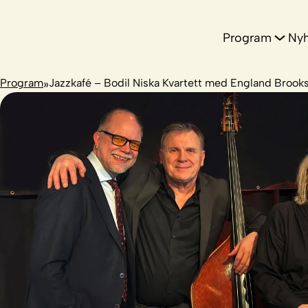
Hopp
til
innhold
Program
Nyh
Program
»
Jazzkafé – Bodil Niska Kvartett med England Brook