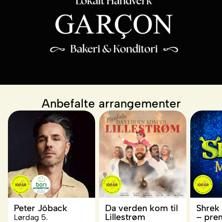
Anbefalte arrangementer
Peter Jöback
Da verden kom til
Shrek
Lillestrøm
– pre
Lørdag 5.