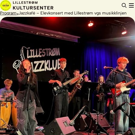
Hopp
til
innhold
Program
Jazzkafé – Elevkonsert med Lillestrøm vgs musikklinjen
»