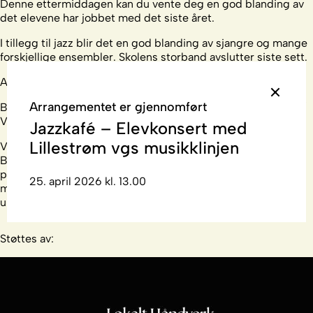
Denne ettermiddagen kan du vente deg en god blanding av
det elevene har jobbet med det siste året.
I tillegg til jazz blir det en god blanding av sjangre og mange
forskjellige ensembler. Skolens storband avslutter siste sett.
Arrangør: Lillestrøm Jazzklubb
Arrangementet er gjennomført
Billetter kr 250 / medlemmer av Lillestrøm jazzklubb kr 150 /
VIP kr 1890
Jazzkafé – Elevkonsert med
Lillestrøm vgs musikklinjen
VIP - Det runde bord. Det selges kun en billett pr. konsert.
Billetten inkluderer eksklusiv plass ved scenen for 2
personer, hvit duk og oppdekking med snacks og en flaske
25. april 2026 kl. 13.00
med husets Champagne. Denne plasseringen gir deg en
unik, eksklusiv opplevelse tett på musikerne.
Støttes av: