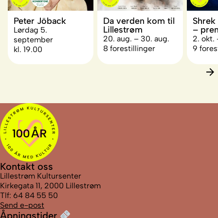
Peter Jöback
Da verden kom til
Shrek
Lillestrøm
– pre
Lørdag 5.
20. aug. – 30. aug.
2. okt. 
september
8 forestillinger
9 fores
kl. 19.00
Kontakt oss
Lillestrøm Kultursenter
Kirkegata 11, 2000 Lillestrøm
Tlf: 64 84 55 50
Send e-post
Åpningstider