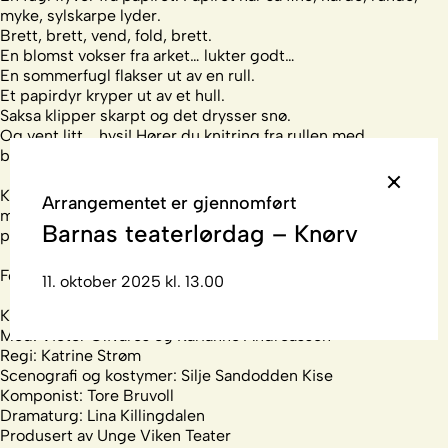
myke, sylskarpe lyder.
Brett, brett, vend, fold, brett.
En blomst vokser fra arket… lukter godt…
En sommerfugl flakser ut av en rull.
Et papirdyr kryper ut av et hull.
Saksa klipper skarpt og det drysser snø.
Og vent litt... hysj! Hører du knitring fra rullen med
bølgepapp? Et lite dyr…?
Knørv er en fantasifull og poetisk forestilling som er laget
Arrangementet er gjennomført
med utgangspunkt i papir. Danserne leker og oppdager
Barnas teaterlørdag – Knørv
papirets muligheter sammen med barna.
For barn fra 3 til 6 år
11. oktober 2025 kl. 13.00
Kreditering:
Med: Victor Olivares og Karianne Andreassen
Regi: Katrine Strøm
Scenografi og kostymer: Silje Sandodden Kise
Komponist: Tore Bruvoll
Dramaturg: Lina Killingdalen
Produsert av Unge Viken Teater