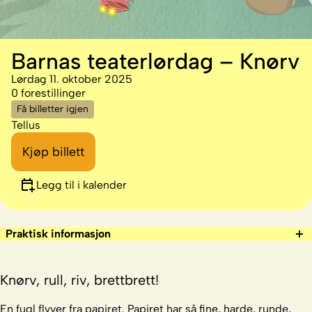
Barnas teaterlørdag – Knørv
Lørdag 11. oktober 2025
0 forestillinger
Få billetter igjen
Tellus
Kjøp billett
Legg til i kalender
Praktisk informasjon
Knørv, rull, riv, brettbrett!
En fugl flyver fra papiret. Papiret har så fine, harde, runde,