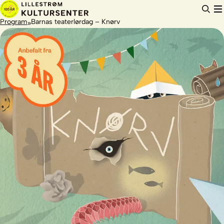
Hopp
til
innhold
Program
Barnas teaterlørdag – Knørv
»