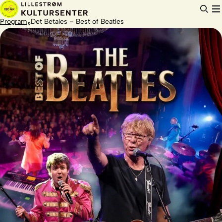
Hopp
til
innhold
Program
Det Betales – Best of Beatles
»