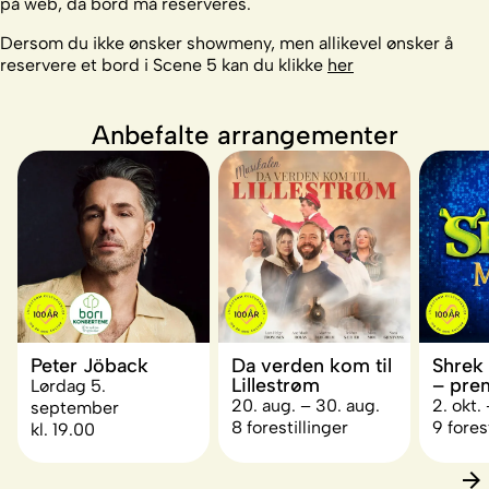
på web, da bord må reserveres.
Dersom du ikke ønsker showmeny, men allikevel ønsker å
reservere et bord i Scene 5 kan du klikke
her
Anbefalte arrangementer
Peter Jöback
Da verden kom til
Shrek
Lillestrøm
– pre
Lørdag 5.
20. aug. – 30. aug.
2. okt. 
september
8 forestillinger
9 fores
kl. 19.00