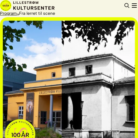
Hopp
til
innhold
Program
Fra lerret til scene
»