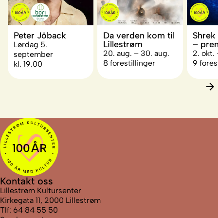
Peter Jöback
Da verden kom til
Shrek
Lillestrøm
– pre
Lørdag 5.
20. aug. – 30. aug.
2. okt. 
september
8 forestillinger
9 fores
kl. 19.00
Kontakt oss
Lillestrøm Kultursenter
Kirkegata 11, 2000 Lillestrøm
Tlf: 64 84 55 50