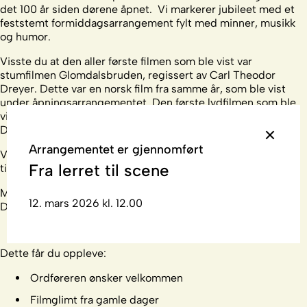
det 100 år siden dørene åpnet
.
V
i markerer jubileet med et
feststemt formiddagsarrangement fylt med minner, musikk
og humor.
Visste du at
den aller første filmen som ble vist var
stumfilmen
Glomdalsbruden
, regissert av Carl Theodor
Dreyer. Dette var en norsk film fra samme år, som ble vist
under åpningsarrangementet. Den første lydfilmen som ble
vist på kinoen kom i
1930
, og det var
«Rio Rita»
med
Bebe
Daniels i hovedrollen.
Arrangementet er gjennomført
Vi lover en varm og underholdende time som tar deg tilbake
Fra lerret til scene
til Lillestrøm
Kinoteaters
gullalder!
Musikalsk innslag ved Petter S. Kragstad og Silje
Hagrim
12. mars 2026 kl. 12.00
Dahl
Dette får du oppleve:
Ordføreren ønsker velkommen
Filmglimt fra gamle dager