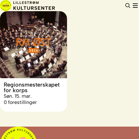
Hopp
til
innhold
Regionsmesterskapet
for korps
Søn. 15. mar.
0 forestillinger