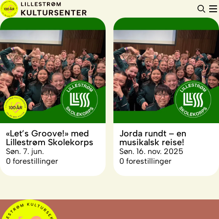
Hopp
til
innhold
«Let’s Groove!» med
Jorda rundt – en
Lillestrøm Skolekorps
musikalsk reise!
Søn. 7. jun.
Søn. 16. nov. 2025
0 forestillinger
0 forestillinger