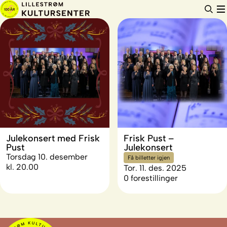
Hopp
til
innhold
Julekonsert med Frisk
Frisk Pust –
Pust
Julekonsert
Torsdag 10. desember
Få billetter igjen
kl. 20.00
Tor. 11. des. 2025
0 forestillinger